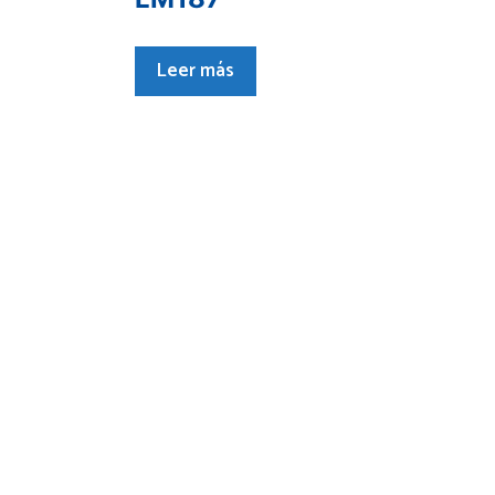
Leer más