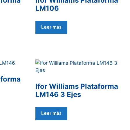
aforma
Ifor Williams Plataforma
LM106
Leer más
aforma
Ifor Williams Plataforma
LM146 3 Ejes
Leer más