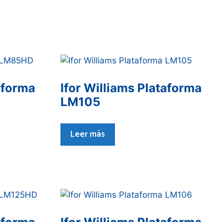
aforma
Ifor Williams Plataforma
LM105
Leer más