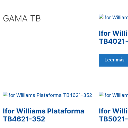
GAMA TB
Ifor Wil
TB4021
Leer más
Ifor Williams Plataforma
Ifor Wil
TB4621-352
TB5021