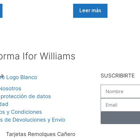
Leer más
rma Ifor Williams
sa
SUSCRIBIRTE
Nosotros
 protección de datos
idad
os y Condiciones
as de Devoluciones y Envío