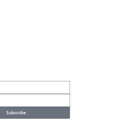
Subscribe