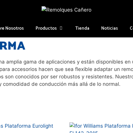
re Nosotros
Productos
Tienda
Noticias
C
ORMA
una amplia gama de aplicaciones y están disponibles en
para accesorios hacen que sea flexible adaptar un rem
s son conocidos por ser robustos y resistentes.
Nuestro
l y comodidad de conducción más allá de lo normal.