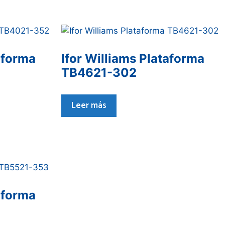
aforma
Ifor Williams Plataforma
TB4621-302
Leer más
aforma