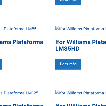
liams Plataforma
Ifor Williams Plat
LM85HD
Leer más