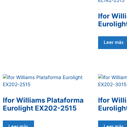
Ifor Wil
Euroligh
Leer más
Ifor Williams Plataforma
Ifor Wil
Eurolight EX202-2515
Eurolig
Leer más
Leer más