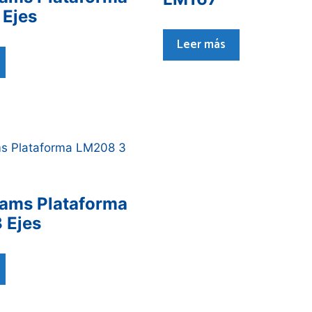
 Ejes
Leer más
liams Plataforma
 Ejes