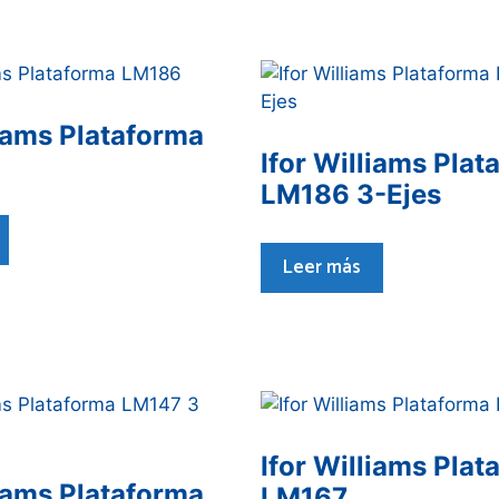
liams Plataforma
Ifor Williams Plat
LM186 3-Ejes
Leer más
Ifor Williams Plat
liams Plataforma
LM167