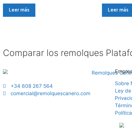
Leer más
Leer más
Comparar los remolques Platafo
Empre
Sobre 
+34 608 267 564
Ley de
comercial@remolquescanero.com
Privac
Términ
Polític