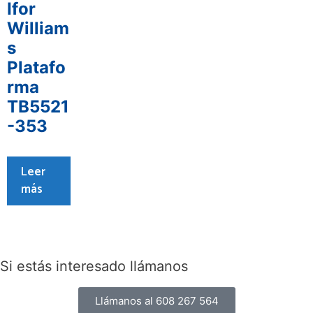
Ifor
William
s
Platafo
rma
TB5521
-353
Leer
más
Si estás interesado llámanos
Llámanos al 608 267 564