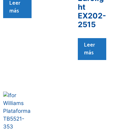
Leer
ht
más
EX202-
2515
Leer
más