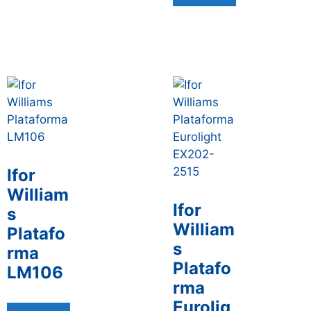
Ifor
William
Ifor
s
William
Platafo
s
rma
Platafo
LM106
rma
Eurolig