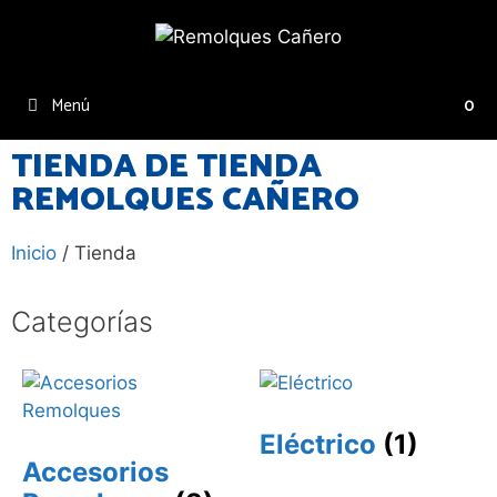
Menú
0
TIENDA DE TIENDA
REMOLQUES CAÑERO
Inicio
/ Tienda
Categorías
Eléctrico
(1)
Accesorios