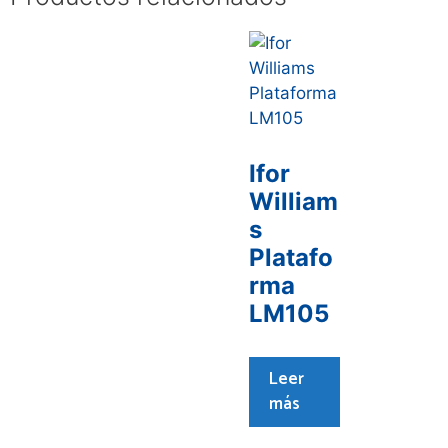
Ifor
William
s
Platafo
rma
LM105
Leer
más