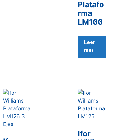
Platafo
rma
LM166
Leer
más
Ifor