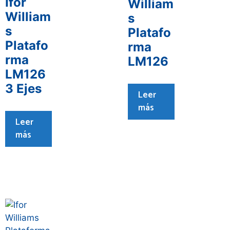
Ifor
William
William
s
s
Platafo
Platafo
rma
rma
LM126
LM126
3 Ejes
Leer
más
Leer
más