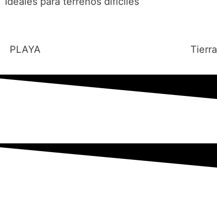
Ideales para terrenos difíciles
PLAYA
Tierr