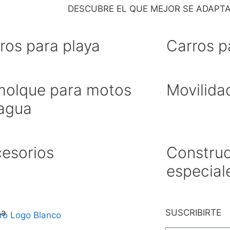
DESCUBRE EL QUE MEJOR SE ADAPTA 
ros para playa
Carros p
olque para motos
Movilida
agua
esorios
Constru
especial
sa
SUSCRIBIRTE