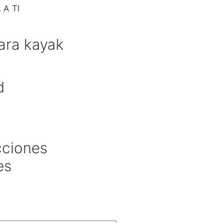
A TI
ara kayak
d
cciones
es