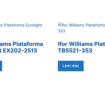
liams Plataforma
Ifor Williams Pl
ht EX202-2515
TB5521-353
Leer más