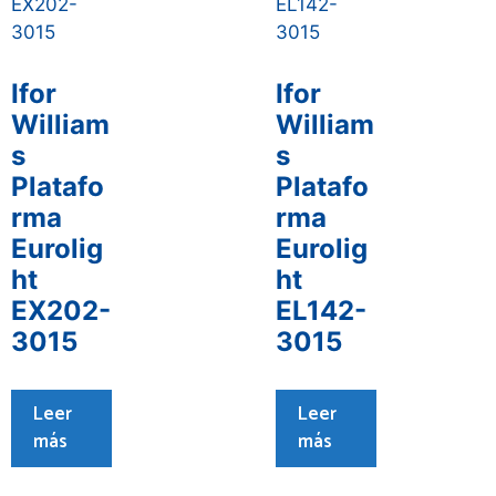
Ifor
Ifor
William
William
s
s
Platafo
Platafo
rma
rma
Eurolig
Eurolig
ht
ht
EX202-
EL142-
3015
3015
Leer
Leer
más
más