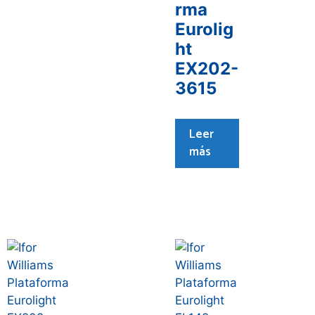
rma
Eurolig
ht
EX202-
3615
Leer
más