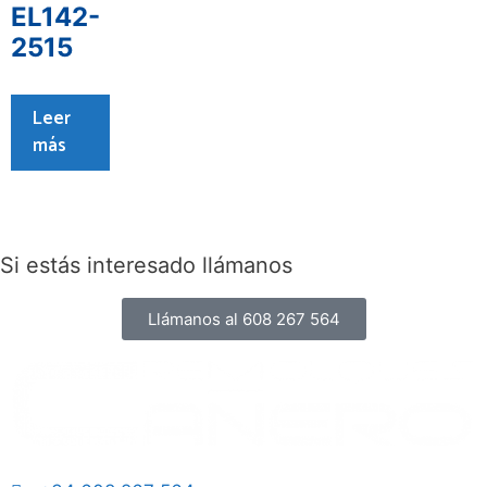
EL142-
2515
Leer
más
Si estás interesado llámanos
Llámanos al 608 267 564