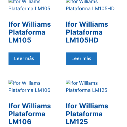
Ifor Williams
Ifor Williams
Plataforma
Plataforma
LM105
LM105HD
Leer más
Leer más
Ifor Williams
Ifor Williams
Plataforma
Plataforma
LM106
LM125