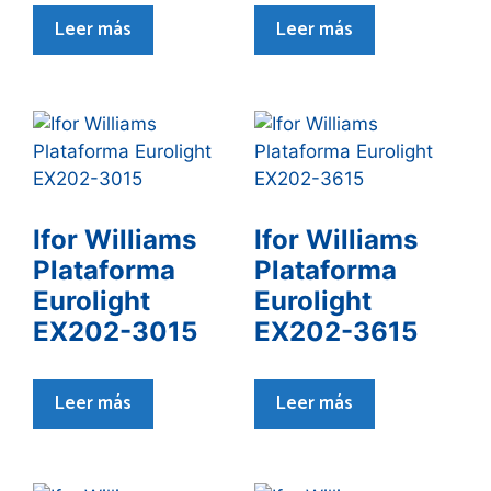
Leer más
Leer más
Ifor Williams
Ifor Williams
Plataforma
Plataforma
Eurolight
Eurolight
EX202-3015
EX202-3615
Leer más
Leer más