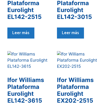
Plataforma
Plataforma
Eurolight
Eurolight
EL142-2515
EL142-3015
Leer más
Leer más
Ifor Williams
Ifor Williams
Plataforma
Plataforma
Eurolight
Eurolight
EL142-3615
EX202-2515