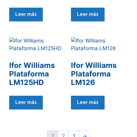
Leer más
Leer más
Ifor Williams
Ifor Williams
Plataforma
Plataforma
LM125HD
LM126
Leer más
Leer más
1
2
3
→