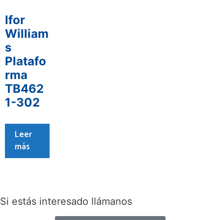
Ifor
William
s
Platafo
rma
TB462
1-302
Leer
más
Si estás interesado llámanos