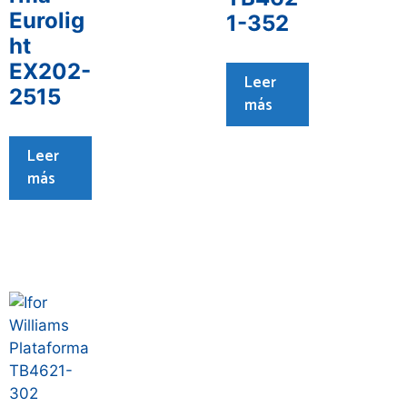
Eurolig
1-352
ht
EX202-
Leer
2515
más
Leer
más