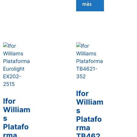
más
Ifor
Ifor
William
William
s
s
Platafo
Platafo
rma
rma
TB462