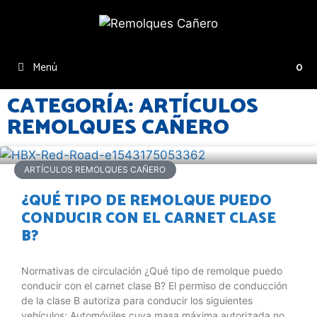
Menú
0
CATEGORÍA: ARTÍCULOS
REMOLQUES CAÑERO
ARTÍCULOS REMOLQUES CAÑERO
¿QUÉ TIPO DE REMOLQUE PUEDO
CONDUCIR CON EL CARNET CLASE
B?
Normativas de circulación ¿Qué tipo de remolque puedo
conducir con el carnet clase B? El permiso de conducción
de la clase B autoriza para conducir los siguientes
vehículos: Automóviles cuya masa máxima autorizada no