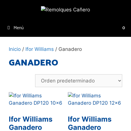
Menú
0
Inicio
/
Ifor Williams
/ Ganadero
GANADERO
Ifor Williams
Ifor Williams
Ganadero
Ganadero