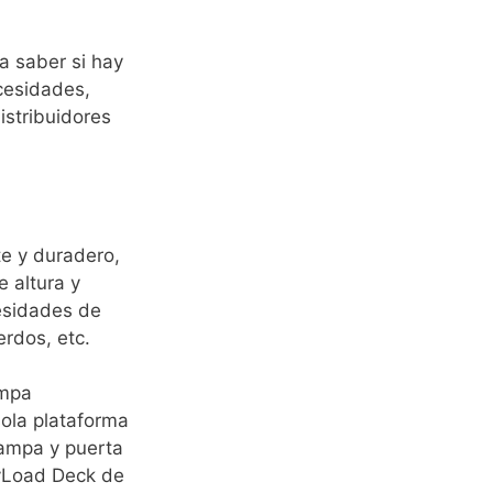
a saber si hay
cesidades,
stribuidores
te y duradero,
 altura y
cesidades de
rdos, etc.
ampa
sola plataforma
rampa y puerta
syLoad Deck de