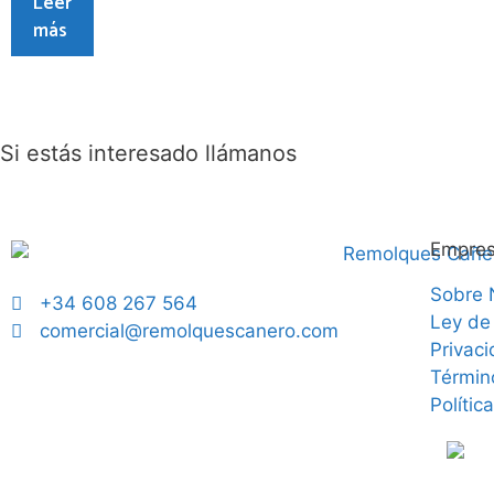
Leer
más
Si estás interesado llámanos
Empre
Sobre 
+34 608 267 564
Ley de
comercial@remolquescanero.com
Privac
Términ
Polític