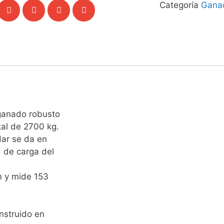
Categoría
Gana
ganado robusto
tal de 2700 kg.
dar se da en
d de carga del
m y mide 153
nstruido en