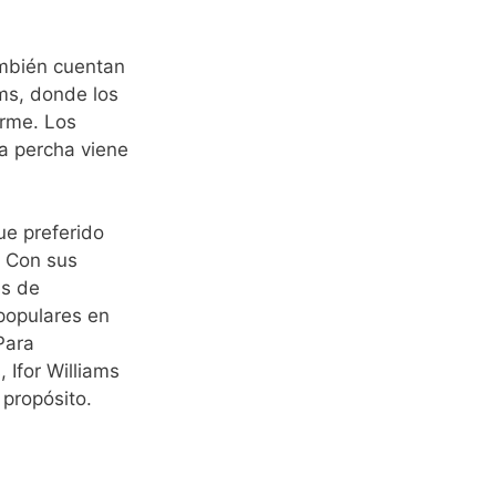
mbién cuentan
ams, donde los
irme. Los
La percha viene
ue preferido
. Con sus
es de
 populares en
Para
 Ifor Williams
 propósito.