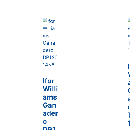
Ifor
Willi
ams
Gan
ader
o
DP1