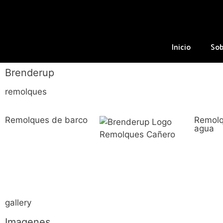
Inicio
Sob
Brenderup
remolques
Remolques de barco
Remolq
agua
gallery
Imagenes