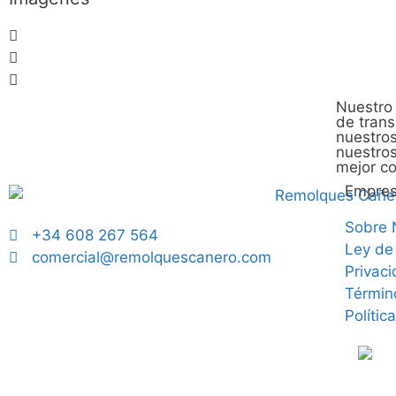
Nuestro 
de tran
nuestros
nuestros
mejor co
Empre
Sobre 
+34 608 267 564
Ley de
comercial@remolquescanero.com
Privac
Términ
Polític