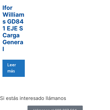
Ifor
William
s GD84
1 EJE S
Carga
Genera
l
Leer
más
Si estás interesado llámanos