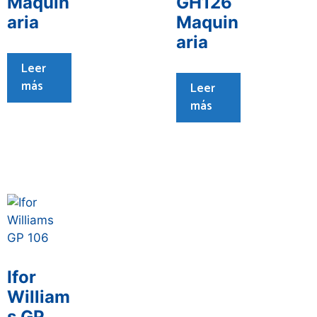
Maquin
GH126
aria
Maquin
aria
Leer
más
Leer
más
Ifor
William
s GP