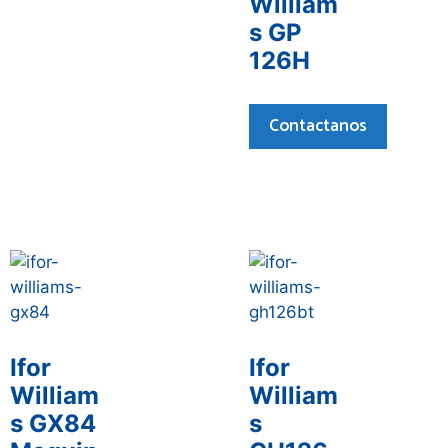
William
s GP
126H
Contactanos
Ifor
Ifor
William
William
s GX84
s