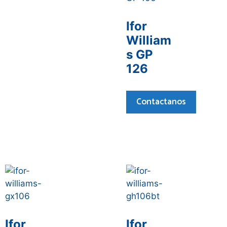
Ifor
William
s GP
126
Contactanos
Ifor
Ifor