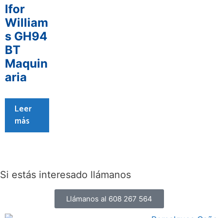
Ifor
William
s GH94
BT
Maquin
aria
Leer
más
Si estás interesado llámanos
Llámanos al 608 267 564