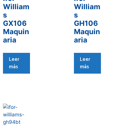
William
William
s
s
GX106
GH106
Maquin
Maquin
aria
aria
Leer
Leer
más
más