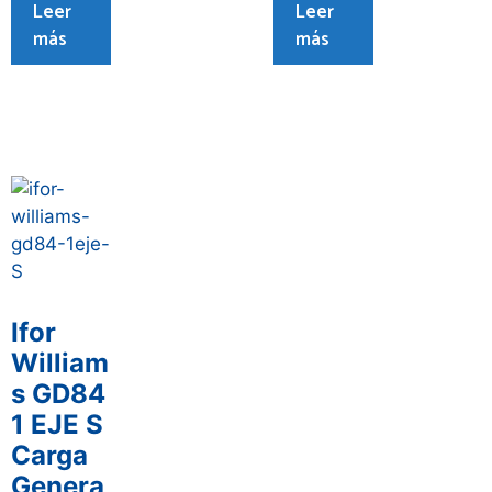
Leer
Leer
más
más
Ifor
William
s GD84
1 EJE S
Carga
Genera