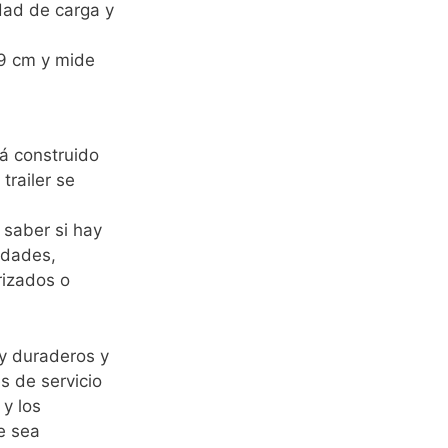
idad de carga y
79 cm y mide
á construido
trailer se
 saber si hay
idades,
rizados o
 duraderos y
s de servicio
y los
e sea