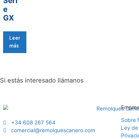
Seri
e
GX
Leer
más
Si estás interesado llámanos
Empre
Sobre 
+34 608 267 564
Ley de
comercial@remolquescanero.com
Privac