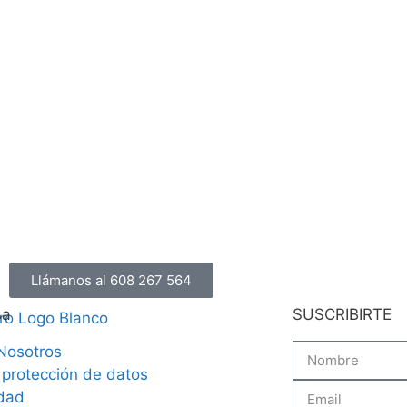
Llámanos al 608 267 564
sa
SUSCRIBIRTE
Nosotros
 protección de datos
idad