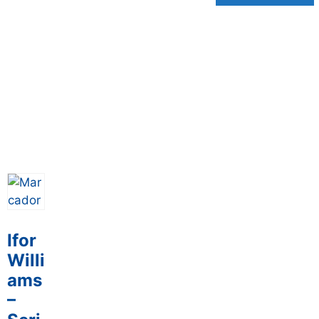
Ifor
Willi
ams
–